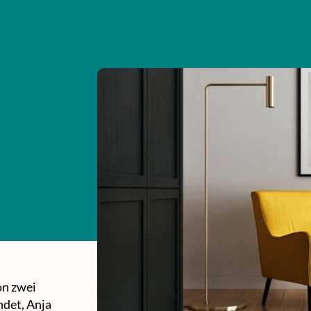
on zwei
det, Anja