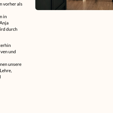
 vorher als
n in
 Anja
ird durch
terhin
iven und
hnen unsere
Lehre,
d